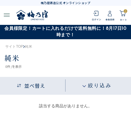
梅乃宿酒造公式 オンラインショップ
0
会員様限定！カートに入れるだけで送料無料に！8月17日10
時まで！
サイトTOP
純米
純米
0
件 /
を表示
並べ替え
絞り込み
該当する商品がありません。