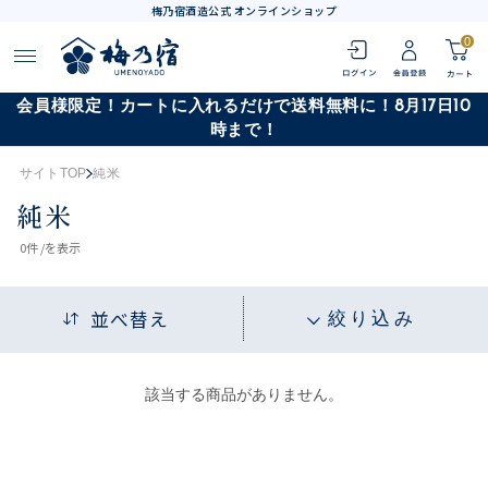
梅乃宿酒造公式 オンラインショップ
0
会員様限定！カートに入れるだけで送料無料に！8月17日10
時まで！
サイトTOP
純米
純米
0
件 /
を表示
並べ替え
絞り込み
該当する商品がありません。