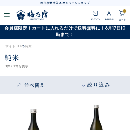
梅乃宿酒造公式 オンラインショップ
0
会員様限定！カートに入れるだけで送料無料に！8月17日10
時まで！
サイトTOP
純米
純米
3
件 /
3件
を表示
並べ替え
絞り込み