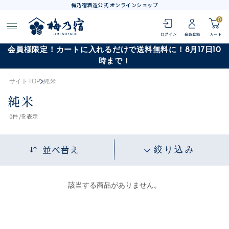
梅乃宿酒造公式 オンラインショップ
0
会員様限定！カートに入れるだけで送料無料に！8月17日10
時まで！
サイトTOP
純米
純米
0
件 /
を表示
並べ替え
絞り込み
該当する商品がありません。