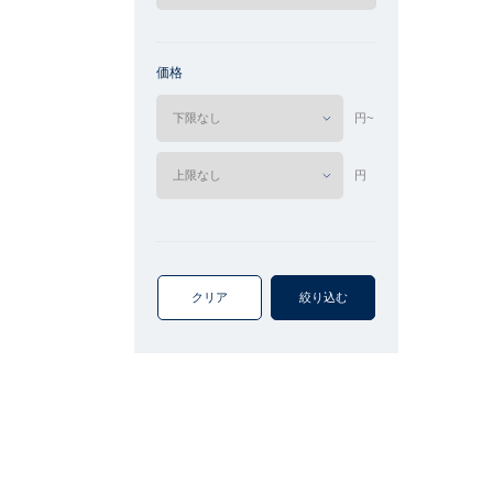
価格
円~
円
クリア
絞り込む