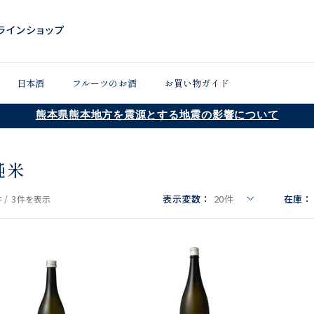
日本酒
フルーツのお酒
お買い物ガイド
熊本県熊本地方を震源とする地震の影響について
純米
表示変数：
20
件
在庫：
 /
3件
を表示