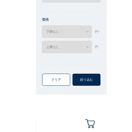
価格
円~
円
クリア
絞り込む