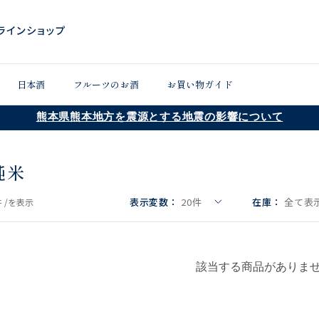
日本酒
フルーツのお酒
お買い物ガイド
熊本県熊本地方を震源とする地震の影響について
純米
表示変数：
20
件
在庫：
全て表示
 /
を表示
該当する商品がありま