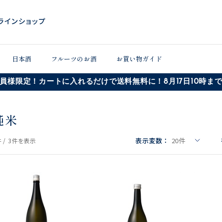
日本酒
フルーツのお酒
お買い物ガイド
員様限定！カートに入れるだけで送料無料に！8月17日10時ま
純米
表示変数：
20
件
 /
3件
を表示