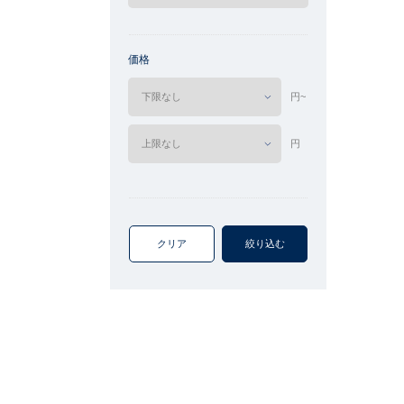
価格
円~
円
クリア
絞り込む