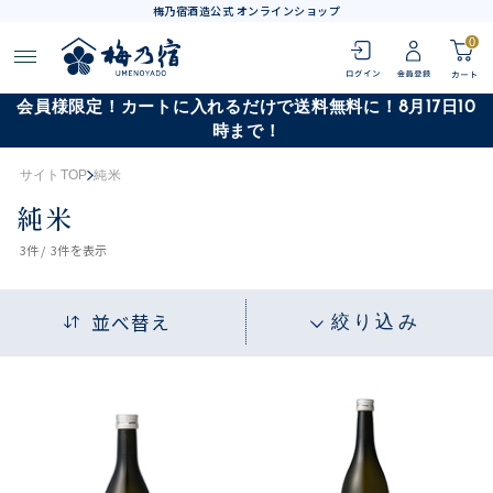
梅乃宿酒造公式 オンラインショップ
0
会員様限定！カートに入れるだけで送料無料に！8月17日10
時まで！
サイトTOP
純米
純米
3
件 /
3件
を表示
並べ替え
絞り込み