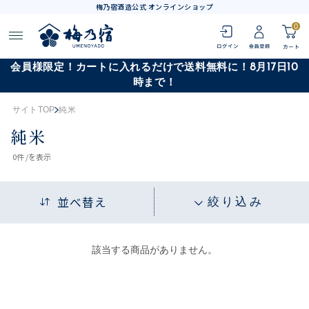
梅乃宿酒造公式 オンラインショップ
0
会員様限定！カートに入れるだけで送料無料に！8月17日10
時まで！
サイトTOP
純米
純米
0
件 /
を表示
並べ替え
絞り込み
該当する商品がありません。