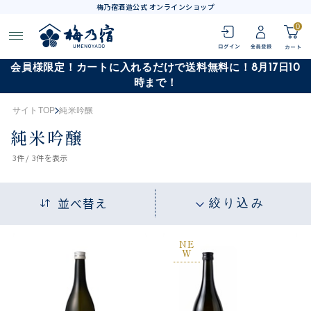
梅乃宿酒造公式 オンラインショップ
0
会員様限定！カートに入れるだけで送料無料に！8月17日10
時まで！
サイトTOP
純米吟醸
純米吟醸
3
件 /
3件
を表示
並べ替え
絞り込み
NE
W