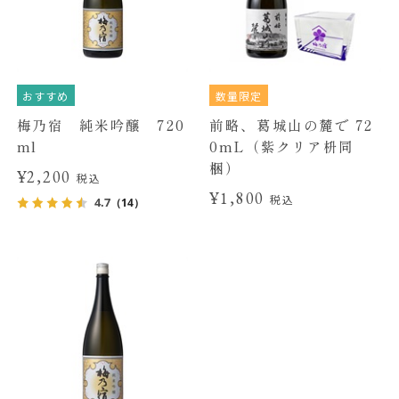
おすすめ
数量限定
梅乃宿 純米吟醸 720
前略、葛城山の麓で 72
ml
0mL（紫クリア枡同
梱）
¥2,200
税込
¥1,800
税込
4.7
（14）