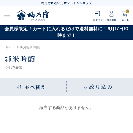
梅乃宿酒造公式 オンラインショップ
0
会員様限定！カートに入れるだけで送料無料に！8月17日10
時まで！
サイトTOP
純米吟醸
純米吟醸
0
件 /
を表示
並べ替え
絞り込み
該当する商品がありません。