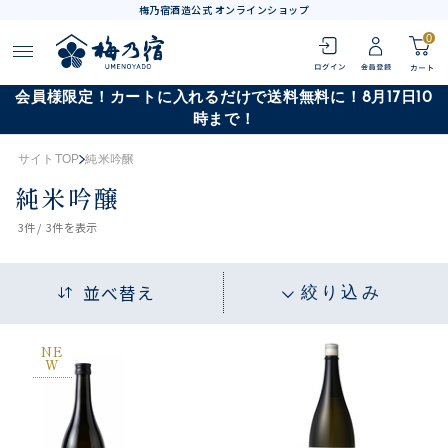
梅乃宿酒造公式 オンラインショップ
0
会員様限定！カートに入れるだけで送料無料に！8月17日10
時まで！
サイトTOP
純米吟醸
純米吟醸
3
件 /
3件
を表示
並べ替え
絞り込み
NE
W