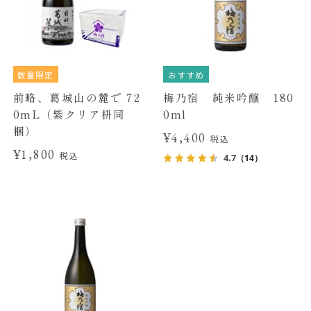
数量限定
おすすめ
前略、葛城山の麓で 72
梅乃宿 純米吟醸 180
0mL（紫クリア枡同
0ml
梱）
¥4,400
税込
¥1,800
税込
4.7
（14）