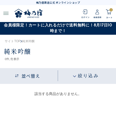
梅乃宿酒造公式 オンラインショップ
0
会員様限定！カートに入れるだけで送料無料に！8月17日10
時まで！
サイトTOP
純米吟醸
純米吟醸
0
件 /
を表示
並べ替え
絞り込み
該当する商品がありません。