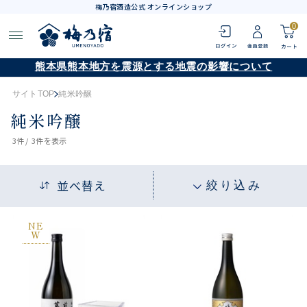
梅乃宿酒造公式 オンラインショップ
0
熊本県熊本地方を震源とする地震の影響について
サイトTOP
純米吟醸
純米吟醸
3
件 /
3件
を表示
並べ替え
絞り込み
NE
W