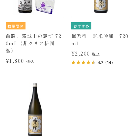
数量限定
おすすめ
前略、葛城山の麓で 72
梅乃宿 純米吟醸 720
0mL（紫クリア枡同
ml
梱）
¥2,200
税込
¥1,800
税込
4.7
（14）