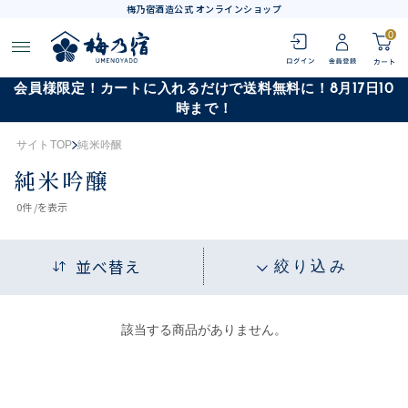
梅乃宿酒造公式 オンラインショップ
0
会員様限定！カートに入れるだけで送料無料に！8月17日10
時まで！
サイトTOP
純米吟醸
純米吟醸
0
件 /
を表示
並べ替え
絞り込み
該当する商品がありません。