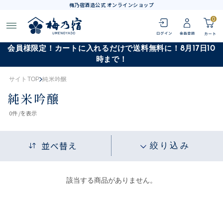
梅乃宿酒造公式 オンラインショップ
0
会員様限定！カートに入れるだけで送料無料に！8月17日10
時まで！
サイトTOP
純米吟醸
純米吟醸
0
件 /
を表示
並べ替え
絞り込み
該当する商品がありません。