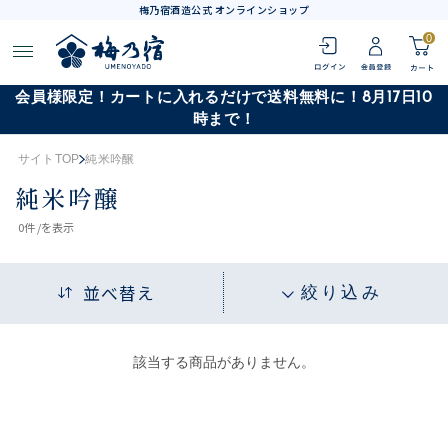
梅乃宿酒造公式 オンラインショップ
0
会員様限定！カートに入れるだけで送料無料に！8月17日10
時まで！
サイトTOP
純米吟醸
純米吟醸
0
件 /
を表示
並べ替え
絞り込み
該当する商品がありません。