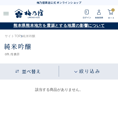
梅乃宿酒造公式 オンラインショップ
0
熊本県熊本地方を震源とする地震の影響について
サイトTOP
純米吟醸
純米吟醸
0
件 /
を表示
並べ替え
絞り込み
該当する商品がありません。