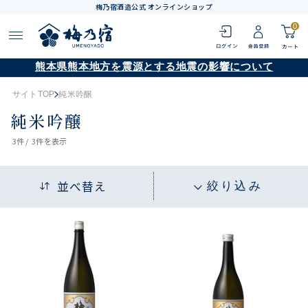
梅乃宿酒造公式 オンラインショップ
0
熊本県熊本地方を震源とする地震の影響について
サイトTOP
純米吟醸
純米吟醸
3
件 /
3件
を表示
並べ替え
絞り込み