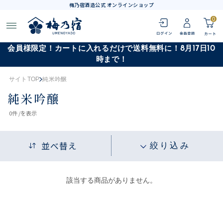
梅乃宿酒造公式 オンラインショップ
0
会員様限定！カートに入れるだけで送料無料に！8月17日10
時まで！
サイトTOP
純米吟醸
純米吟醸
0
件 /
を表示
並べ替え
絞り込み
該当する商品がありません。