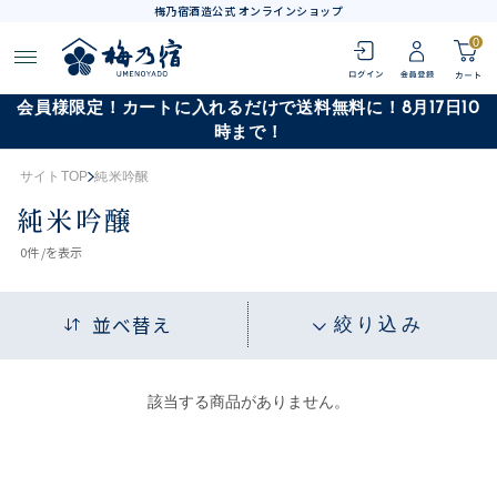
梅乃宿酒造公式 オンラインショップ
0
会員様限定！カートに入れるだけで送料無料に！8月17日10
時まで！
サイトTOP
純米吟醸
純米吟醸
0
件 /
を表示
並べ替え
絞り込み
該当する商品がありません。