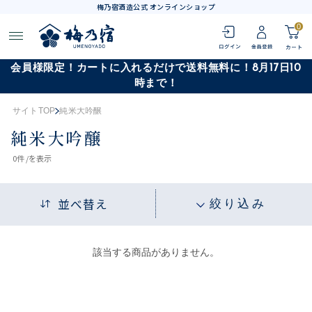
梅乃宿酒造公式 オンラインショップ
0
会員様限定！カートに入れるだけで送料無料に！8月17日10
時まで！
サイトTOP
純米大吟醸
純米大吟醸
0
件 /
を表示
並べ替え
絞り込み
該当する商品がありません。