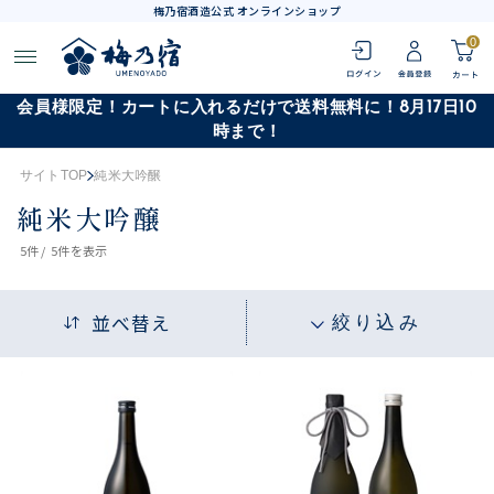
梅乃宿酒造公式 オンラインショップ
0
会員様限定！カートに入れるだけで送料無料に！8月17日10
時まで！
サイトTOP
純米大吟醸
純米大吟醸
5
件 /
5件
を表示
並べ替え
絞り込み