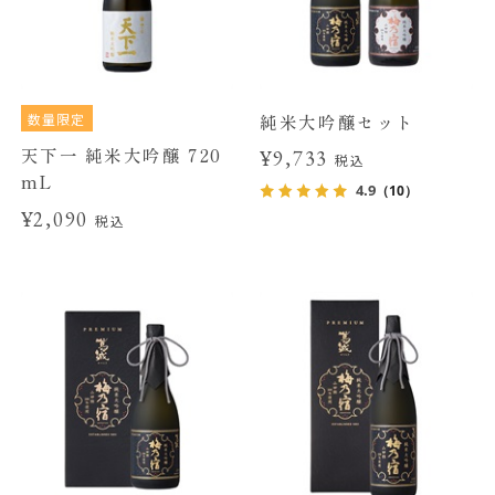
数量限定
純米大吟醸セット
天下一 純米大吟醸 720
¥9,733
税込
mL
4.9
（10）
¥2,090
税込