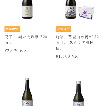
数量限定
数量限定
天下一 純米大吟醸 720
前略、葛城山の麓で 72
mL
0mL（紫クリア枡同
梱）
¥2,090
税込
¥1,800
税込