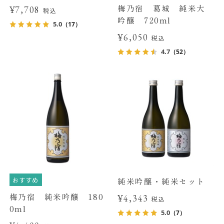
梅乃宿 葛城 純米大
¥7,708
税込
吟醸 720ml
5.0
（17）
¥6,050
税込
4.7
（52）
おすすめ
純米吟醸・純米セット
梅乃宿 純米吟醸 180
¥4,343
税込
0ml
5.0
（7）