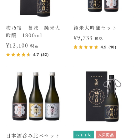
梅乃宿 葛城 純米大
純米大吟醸セット
吟醸 1800ml
¥9,733
税込
¥12,100
税込
4.9
（10）
4.7
（52）
おすすめ
人気商品
日本酒呑み比べセット