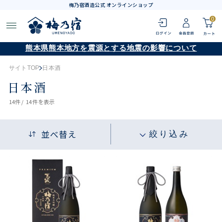
梅乃宿酒造公式 オンラインショップ
0
熊本県熊本地方を震源とする地震の影響について
サイトTOP
日本酒
日本酒
14
件 /
14件
を表示
並べ替え
絞り込み