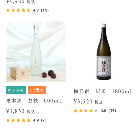
¥4,400
税込
4.7
（14）
おすすめ
EC限定
梅乃宿 純米 1800ml
果本酒 茘枝 500mL
¥3,520
税込
¥3,850
4.6
（17）
税込
4.9
（7）