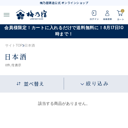
梅乃宿酒造公式 オンラインショップ
0
会員様限定！カートに入れるだけで送料無料に！8月17日10
時まで！
サイトTOP
日本酒
日本酒
0
件 /
を表示
並べ替え
絞り込み
該当する商品がありません。