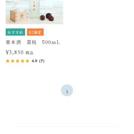
おすすめ
EC限定
果本酒 茘枝 500mL
¥3,850
税込
4.9
（7）
1