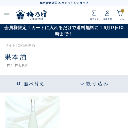
梅乃宿酒造公式 オンラインショップ
0
会員様限定！カートに入れるだけで送料無料に！8月17日10
時まで！
サイトTOP
果本酒
果本酒
1
件 /
1件
を表示
並べ替え
絞り込み