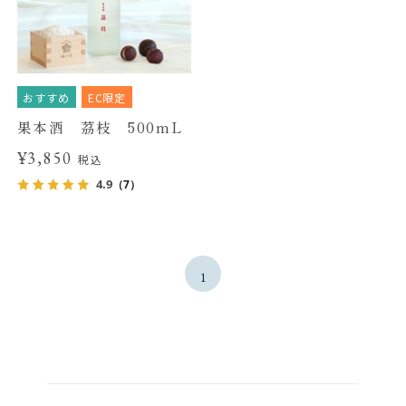
おすすめ
EC限定
果本酒 茘枝 500mL
¥3,850
税込
4.9
（7）
1