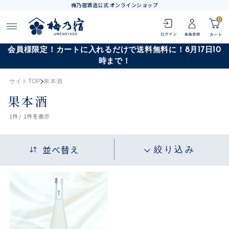
梅乃宿酒造公式 オンラインショップ
0
会員様限定！カートに入れるだけで送料無料に！8月17日10
時まで！
サイトTOP
果本酒
果本酒
1
件 /
1件
を表示
並べ替え
絞り込み