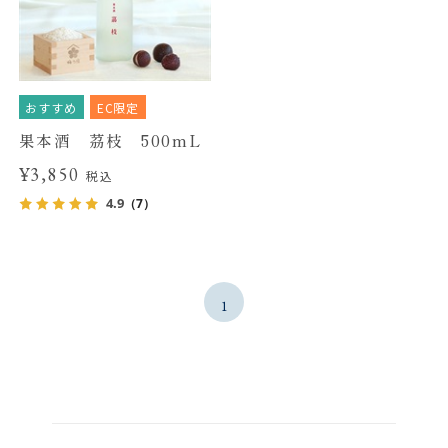
おすすめ
EC限定
果本酒 茘枝 500mL
¥3,850
税込
4.9
（7）
1