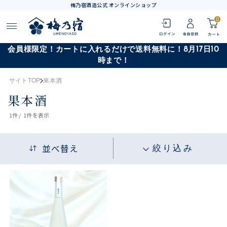
梅乃宿酒造公式 オンラインショップ
0
会員様限定！カートに入れるだけで送料無料に！8月17日10
時まで！
サイトTOP
果本酒
果本酒
1
件 /
1件
を表示
並べ替え
絞り込み