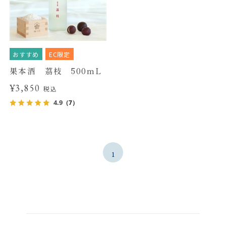
おすすめ
EC限定
果本酒 茘枝 500mL
¥3,850
税込
4.9
（7）
1