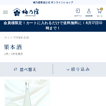
梅乃宿酒造公式 オンラインショップ
0
会員様限定！カートに入れるだけで送料無料に！8月17日10
時まで！
サイトTOP
果本酒
果本酒
1
件 /
1件
を表示
並べ替え
絞り込み