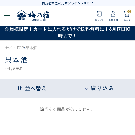
梅乃宿酒造公式 オンラインショップ
0
会員様限定！カートに入れるだけで送料無料に！8月17日10
時まで！
サイトTOP
果本酒
果本酒
0
件 /
を表示
並べ替え
絞り込み
該当する商品がありません。