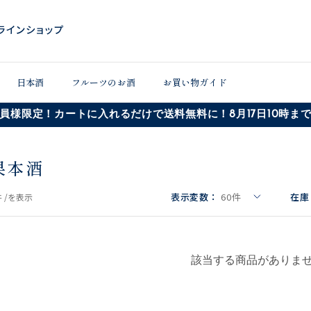
日本酒
フルーツのお酒
お買い物ガイド
員様限定！カートに入れるだけで送料無料に！8月17日10時ま
果本酒
表示変数：
60
件
在庫
 /
を表示
該当する商品がありま