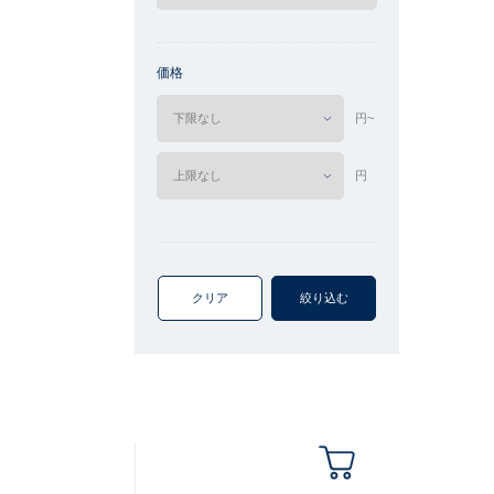
価格
円~
円
クリア
絞り込む