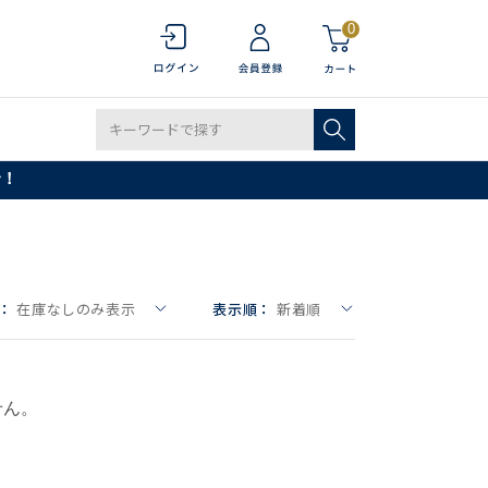
0
で！
：
在庫なしのみ表示
表示順：
新着順
せん。