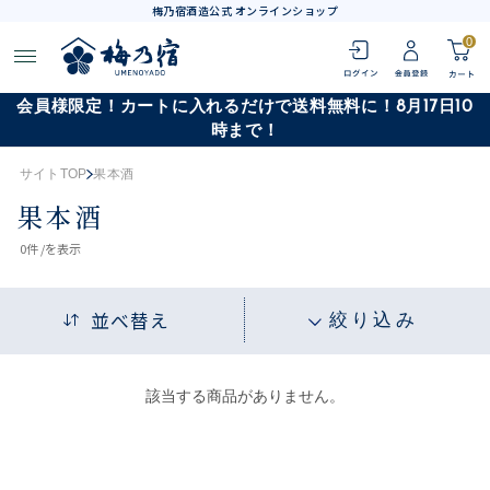
梅乃宿酒造公式 オンラインショップ
0
会員様限定！カートに入れるだけで送料無料に！8月17日10
時まで！
サイトTOP
果本酒
果本酒
0
件 /
を表示
並べ替え
絞り込み
該当する商品がありません。