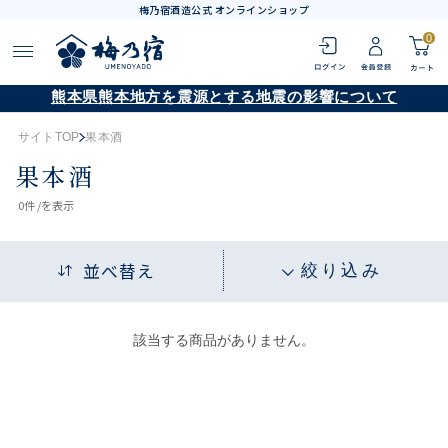
梅乃宿酒造公式 オンラインショップ
0
熊本県熊本地方を震源とする地震の影響について
サイトTOP
果本酒
果本酒
0
件 /
を表示
並べ替え
絞り込み
該当する商品がありません。