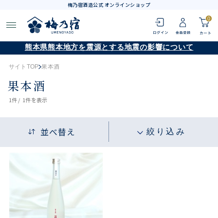
梅乃宿酒造公式 オンラインショップ
0
熊本県熊本地方を震源とする地震の影響について
サイトTOP
果本酒
果本酒
1
件 /
1件
を表示
並べ替え
絞り込み