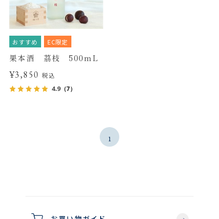
おすすめ
EC限定
果本酒 茘枝 500mL
¥3,850
税込
4.9
（7）
1
お買い物ガイド