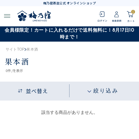
梅乃宿酒造公式 オンラインショップ
0
会員様限定！カートに入れるだけで送料無料に！8月17日10
時まで！
サイトTOP
果本酒
果本酒
0
件 /
を表示
並べ替え
絞り込み
該当する商品がありません。