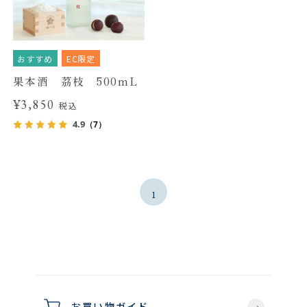
おすすめ
EC限定
果本酒 茘枝 500mL
¥3,850
税込
4.9
（7）
1
お買い物ガイド