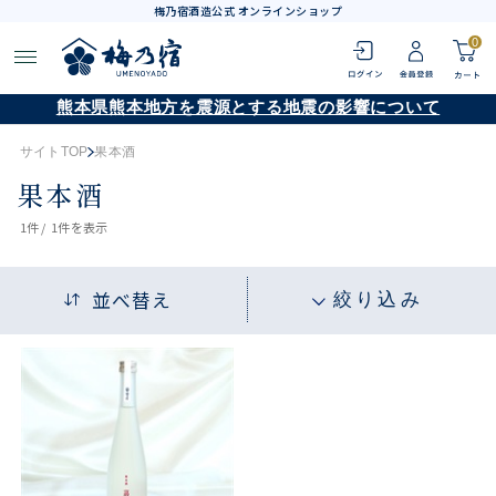
梅乃宿酒造公式 オンラインショップ
0
熊本県熊本地方を震源とする地震の影響について
サイトTOP
果本酒
果本酒
1
件 /
1件
を表示
並べ替え
絞り込み