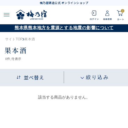
梅乃宿酒造公式 オンラインショップ
0
熊本県熊本地方を震源とする地震の影響について
サイトTOP
果本酒
果本酒
0
件 /
を表示
並べ替え
絞り込み
該当する商品がありません。