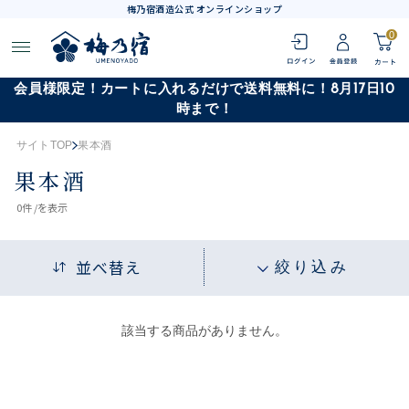
梅乃宿酒造公式 オンラインショップ
0
会員様限定！カートに入れるだけで送料無料に！8月17日10
時まで！
サイトTOP
果本酒
果本酒
0
件 /
を表示
並べ替え
絞り込み
該当する商品がありません。