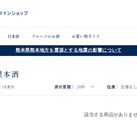
日本酒
フルーツのお酒
お買い物ガイド
熊本県熊本地方を震源とする地震の影響について
果本酒
表示変数：
20
件
在庫：
在庫な
 /
を表示
該当する商品がありま