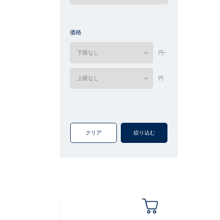
価格
円~
円
クリア
絞り込む