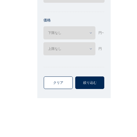
価格
円~
円
クリア
絞り込む