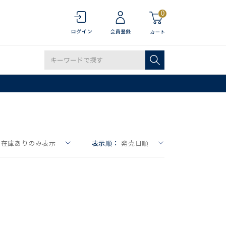
0
在庫ありのみ表示
表示順：
発売日順