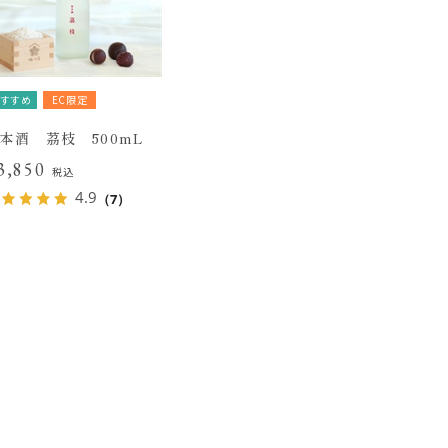
すすめ
EC限定
本酒 茘枝 500mL
3,850
税込
4.9
（7）