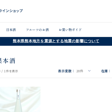
日本酒
フルーツのお酒
お買い物ガイド
熊本県熊本地方を震源とする地震の影響について
果本酒
表示変数：
20
件
在庫：
 /
1件
を表示