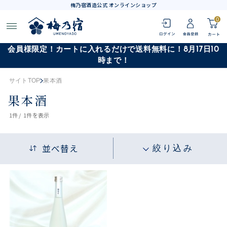
梅乃宿酒造公式 オンラインショップ
0
会員様限定！カートに入れるだけで送料無料に！8月17日10
時まで！
サイトTOP
果本酒
果本酒
1
件 /
1件
を表示
並べ替え
絞り込み