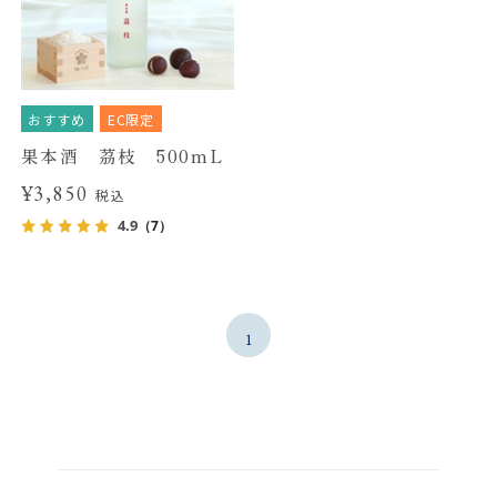
おすすめ
EC限定
果本酒 茘枝 500mL
¥3,850
税込
4.9
（7）
1