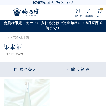
梅乃宿酒造公式 オンラインショップ
0
会員様限定！カートに入れるだけで送料無料に！8月17日10
時まで！
サイトTOP
果本酒
果本酒
1
件 /
1件
を表示
並べ替え
絞り込み