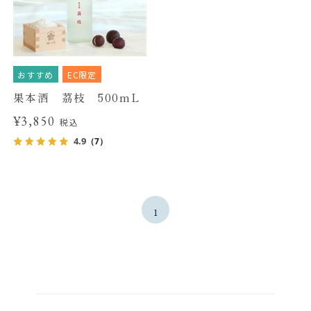
おすすめ
EC限定
果本酒 茘枝 500mL
¥3,850
税込
4.9
（7）
1