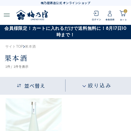
梅乃宿酒造公式 オンラインショップ
0
会員様限定！カートに入れるだけで送料無料に！8月17日10
時まで！
サイトTOP
果本酒
果本酒
1
件 /
1件
を表示
並べ替え
絞り込み