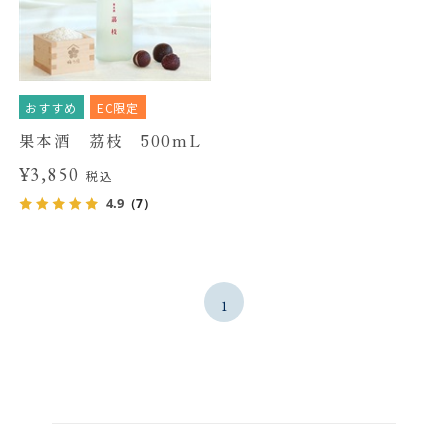
おすすめ
EC限定
果本酒 茘枝 500mL
¥3,850
税込
4.9
（7）
1