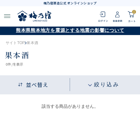
梅乃宿酒造公式 オンラインショップ
0
熊本県熊本地方を震源とする地震の影響について
サイトTOP
果本酒
果本酒
0
件 /
を表示
並べ替え
絞り込み
該当する商品がありません。