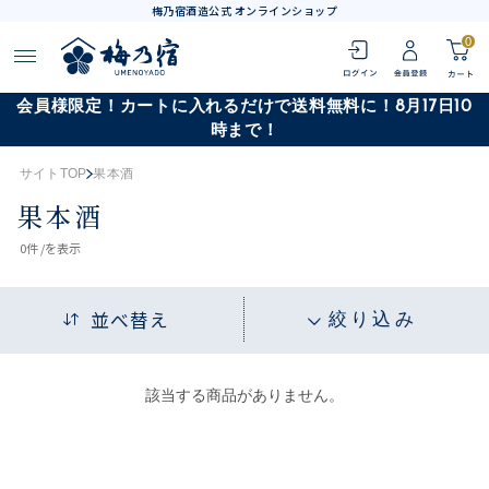
梅乃宿酒造公式 オンラインショップ
0
会員様限定！カートに入れるだけで送料無料に！8月17日10
時まで！
サイトTOP
果本酒
果本酒
0
件 /
を表示
並べ替え
絞り込み
該当する商品がありません。