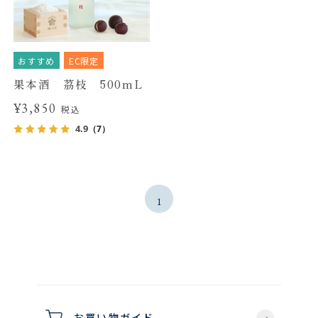
おすすめ
EC限定
果本酒 茘枝 500mL
¥3,850
税込
4.9
（7）
1
お買い物ガイド