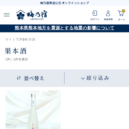
梅乃宿酒造公式 オンラインショップ
0
熊本県熊本地方を震源とする地震の影響について
サイトTOP
果本酒
果本酒
1
件 /
1件
を表示
並べ替え
絞り込み