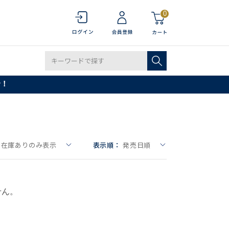
0
で！
在庫ありのみ表示
表示順：
発売日順
せん。