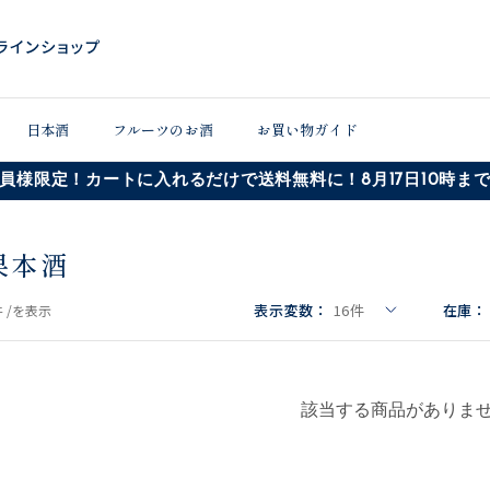
日本酒
フルーツのお酒
お買い物ガイド
員様限定！カートに入れるだけで送料無料に！8月17日10時ま
果本酒
表示変数：
16
件
在庫：
 /
を表示
該当する商品がありま