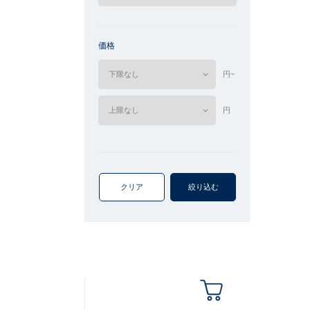
価格
円~
円
クリア
絞り込む