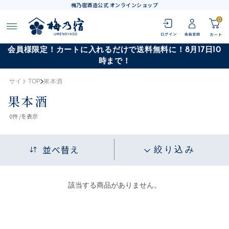
梅乃宿酒造公式 オンラインショップ
0
会員様限定！カートに入れるだけで送料無料に！8月17日10
時まで！
サイトTOP
果本酒
果本酒
0
件 /
を表示
並べ替え
絞り込み
該当する商品がありません。