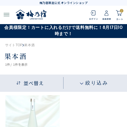
梅乃宿酒造公式 オンラインショップ
0
会員様限定！カートに入れるだけで送料無料に！8月17日10
時まで！
サイトTOP
果本酒
果本酒
1
件 /
1件
を表示
並べ替え
絞り込み