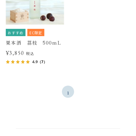
おすすめ
EC限定
果本酒 茘枝 500mL
¥3,850
税込
4.9
（7）
1