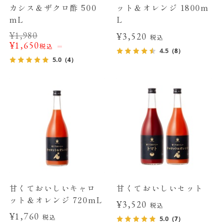
カシス＆ザクロ酢 500
ット＆オレンジ 1800m
mL
L
¥
1,980
¥3,520
税込
¥
1,650
税込
4.5
（8）
5.0
（4）
甘くておいしいキャロ
甘くておいしいセット
ット＆オレンジ 720mL
¥3,520
税込
¥1,760
税込
5.0
（7）