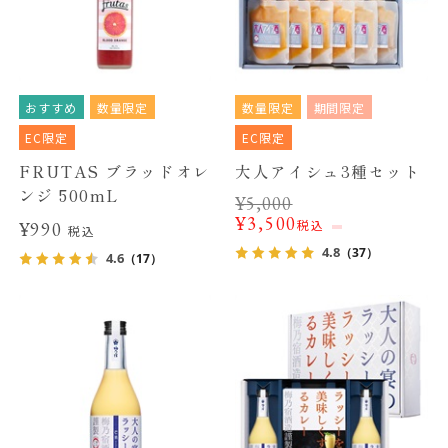
おすすめ
数量限定
数量限定
期間限定
EC限定
EC限定
FRUTAS ブラッドオレ
大人アイシュ3種セット
ンジ 500mL
¥
5,000
¥
3,500
税込
¥990
税込
4.8
（37）
4.6
（17）