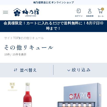
梅乃宿酒造公式 オンラインショップ
0
会員様限定！カートに入れるだけで送料無料に！8月17日10
時まで！
サイトTOP
その他リキュール
その他リキュール
15
件 /
15件
を表示
並べ替え
絞り込み
NE
W