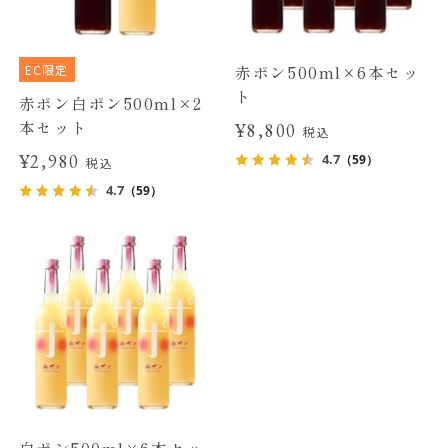
EC限定
赤ポン500ml×6本セッ
ト
赤ポン白ポン500ml×2
本セット
¥8,800
税込
¥2,980
4.7
（59）
税込
4.7
（59）